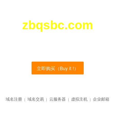
zbqsbc.com
您所访问的域名正在西部数码（west.cn）出售！
main name is currently for sale on the west.cn, Buy
立即购买（Buy it !）
域名注册
域名交易
云服务器
虚拟主机
企业邮箱
|
|
|
|